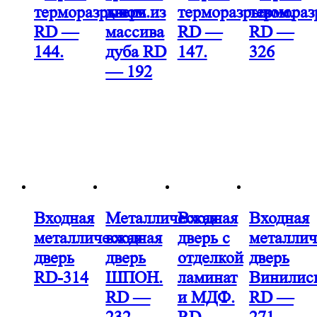
терморазрывом.
дверь из
терморазрывом.
термора
RD —
массива
RD —
RD —
144.
дуба RD
147.
326
— 192
Входная
Металлическая
Входная
Входная
металлическая
входная
дверь с
металлич
дверь
дверь
отделкой
дверь
RD-314
ШПОН.
ламинат
Винилис
RD —
и МДФ.
RD —