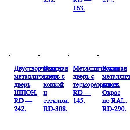
232.
RD —
271.
163.
Двустворчатая
Входная
Металлическая
Входная
металлическая
дверь с
дверь с
металлич
дверь
ковкой
терморазрывом.
дверь
ШПОН.
и
RD —
Окрас
RD —
стеклом.
145.
по RAL.
242.
RD-308.
RD-290.