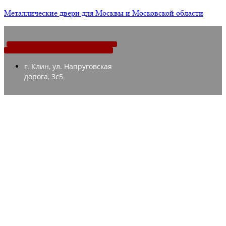
Металлические двери для Москвы и Московской области
г. Клин, ул. Напруговская
дорога, 3с5