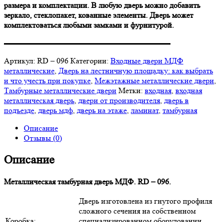
размера и комплектации. В любую дверь можно добавить
зеркало, стеклопакет, кованные элементы. Дверь может
комплектоваться любыми замками и фурнитурой.
▬▬▬▬▬▬▬▬▬▬▬▬▬▬▬▬▬▬▬▬▬
Артикул:
RD – 096
Категории:
Входные двери МДФ
металлические
,
Дверь на лестничную площадку: как выбрать
и что учесть при покупке
,
Межэтажные металлические двери
,
Тамбурные металлические двери
Метки:
входная
,
входная
металлическая дверь
,
двери от производителя
,
дверь в
подъезде
,
дверь мдф
,
дверь на этаже
,
ламинат
,
тамбурная
Описание
Отзывы (0)
Описание
Металлическая тамбурная дверь МДФ. RD – 096.
Дверь изготовлена из гнутого профиля
сложного сечения на собственном
Коробка:
специализированном оборудовании