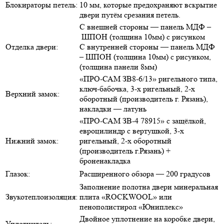
Блокираторы петель:
10 мм, которые предохраняют вскрытие
двери путём срезания петель.
С внешней стороны — панель МДФ –
ШПОН (толщина 10мм) с рисунком
Отделка двери:
С внутренней стороны — панель МДФ
– ШПОН (толщина 10мм) с рисунком,
(толщина панели 8мм)
«ПРО-САМ ЗВ8-6/13» ригельного типа,
ключ-бабочка, 3-х ригельный, 2-х
Верхний замок:
оборотный (производитель г. Рязань),
накладки — латунь
«ПРО-САМ ЗВ-4 78915» с защёлкой,
евроцилиндр с вертушкой, 3-х
Нижний замок:
ригельный, 2-х оборотный
(производитель г.Рязань) +
броненакладка
Глазок:
Расширенного обзора — 200 градусов
Заполнение полотна двери минеральная
Звукотеплоизоляция:
плита «ROCKWOOL» или
пенополистирол «Юниплекс»
Двойное уплотнение на коробке двери,
Уплотнитель: