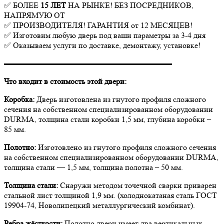
✅ БОЛЕЕ
15 ЛЕТ
НА РЫНКЕ! БЕЗ ПОСРЕДНИКОВ,
НАПРЯМУЮ ОТ
✅ ПРОИЗВОДИТЕЛЯ! ГАРАНТИЯ от 12 МЕСЯЦЕВ!
✅ Изготовим любую дверь под ваши параметры за 3-4 дня
✅ Оказываем услуги по доставке, демонтажу, установке!
▬▬▬▬▬▬▬▬▬▬▬▬▬▬▬▬▬▬▬▬▬
Что входит в стоимость этой двери:
Коробка:
Дверь изготовлена из гнутого профиля сложного
сечения на собственном специализированном оборудовании
DURMA, толщина стали коробки 1,5 мм, глубина коробки –
85 мм.
Полотно:
Изготовлено из гнутого профиля сложного сечения
на собственном специализированном оборудовании DURMA,
толщина стали — 1,5 мм, толщина полотна – 50 мм.
Толщина стали:
Снаружи методом точечной сварки приварен
стальной лист толщиной 1,9 мм. (холоднокатаная сталь ГОСТ
19904-74, Новолипецкий металлургический комбинат).
Ребра жёсткости:
Полотно двери имеет два вертикальных