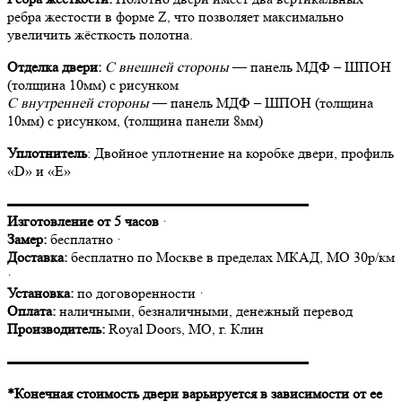
ребра жестости в форме Z, что позволяет максимально
увеличить жёсткость полотна.
Отделка двери:
С внешней стороны
— панель МДФ – ШПОН
(толщина 10мм) с рисунком
С внутренней стороны
— панель МДФ – ШПОН (толщина
10мм) с рисунком, (толщина панели 8мм)
Уплотнитель
: Двойное уплотнение на коробке двери, профиль
«D» и «E»
▬▬▬▬▬▬▬▬▬▬▬▬▬▬▬▬▬▬▬▬▬
Изготовление от 5 часов
·
Замер:
бесплатно ·
Доставка:
бесплатно по Москве в пределах МКАД, МО 30р/км
·
Установка:
по договоренности ·
Оплата:
наличными, безналичными, денежный перевод
Производитель:
Royal Doors, МО, г. Клин
▬▬▬▬▬▬▬▬▬▬▬▬▬▬▬▬▬▬▬▬▬
*Конечная стоимость двери варьируется в зависимости от ее