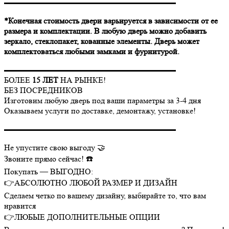
▬▬▬▬▬▬▬▬▬▬▬▬▬▬▬▬▬▬▬▬▬
*Конечная стоимость двери варьируется в зависимости от ее
размера и комплектации. В любую дверь можно добавить
зеркало, стеклопакет, кованные элементы. Дверь может
комплектоваться любыми замками и фурнитурой.
▬▬▬▬▬▬▬▬▬▬▬▬▬▬▬▬▬▬▬▬▬
БОЛЕЕ
15 ЛЕТ
НА РЫНКЕ!
БЕЗ ПОСРЕДНИКОВ
Изготовим любую дверь под ваши параметры за 3-4 дня
Оказываем услуги по доставке, демонтажу, установке!
▬▬▬▬▬▬▬▬▬▬▬▬▬▬▬▬▬▬▬▬▬
Не упустите свою выгоду 🤝
Звоните прямо сейчас! ☎️
Покупать — ВЫГОДНО:
👉АБСОЛЮТНО ЛЮБОЙ РАЗМЕР И ДИЗАЙН
Сделаем четко по вашему дизайну, выбирайте то, что вам
нравится
👉ЛЮБЫЕ ДОПОЛНИТЕЛЬНЫЕ ОПЦИИ