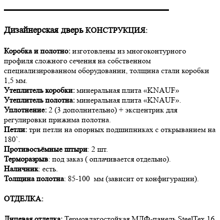
▬▬▬▬▬▬▬▬▬▬▬▬▬▬▬▬▬▬▬▬▬
Дизайнерская дверь
КОНСТРУКЦИЯ:
Коробка и полотно:
изготовлены из многоконтурного
профиля сложного сечения на собственном
специализированном оборудовании, толщина стали коробки
1,5 мм.
Утеплитель коробки:
минеральная плита «KNAUF»
Утеплитель полотна:
минеральная плита «KNAUF».
Уплотнение:
2 (3 дополнительно) + эксцентрик для
регулировки прижима полотна.
Петли:
три петли на опорных подшипниках с открыванием на
180`.
Противосъёмные штыри
: 2 шт.
Терморазрыв
: под заказ ( оплачивается отдельно).
Наличник
: есть.
Толщина полотна
: 85-100 мм (зависит от конфигурации).
ОТДЕЛКА:
Лицевая отделка:
Термовлагостойкая МДФ-панель SteelTex 16