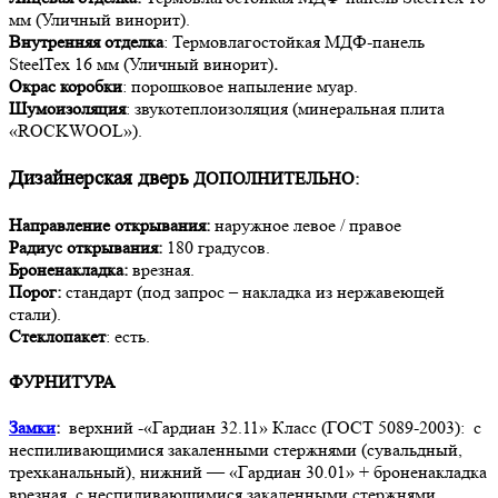
мм (Уличный винорит).
Внутренняя отделка
: Термовлагостойкая МДФ-панель
SteelTex 16 мм (Уличный винорит)
.
Окрас коробки
: порошковое напыление муар.
Шумоизоляция
: звукотеплоизоляция (минеральная плита
«ROCKWOOL»).
Дизайнерская дверь
ДОПОЛНИТЕЛЬНО:
Направление открывания:
наружное левое / правое
Радиус открывания:
180 градусов.
Броненакладка:
врезная.
Порог:
стандарт (под запрос – накладка из нержавеющей
стали).
Стеклопакет
: есть.
ФУРНИТУРА
Замки
:
верхний -«Гардиан 32.11» Класс (ГОСТ 5089-2003): с
неспиливающимися закаленными стержнями (сувальдный,
трехканальный), нижний — «Гардиан 30.01» + броненакладка
врезная с неспиливающимися закаленными стержнями