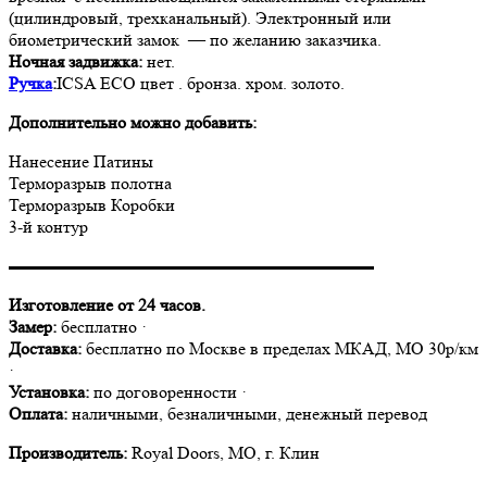
(цилиндровый, трехканальный). Электронный или
биометрический замок — по желанию заказчика.
Ночная задвижка:
нет.
Ручка
:
ICSA ECO цвет . бронза. хром. золото.
Дополнительно можно добавить:
Нанесение Патины
Терморазрыв полотна
Терморазрыв Коробки
3-й контур
▬▬▬▬▬▬▬▬▬▬▬▬▬▬▬▬▬▬▬▬▬
Изготовление от 24 часов.
Замер:
бесплатно ·
Доставка:
бесплатно по Москве в пределах МКАД, МО 30р/км
·
Установка:
по договоренности ·
Оплата:
наличными, безналичными, денежный перевод
Производитель:
Royal Doors, МО, г. Клин