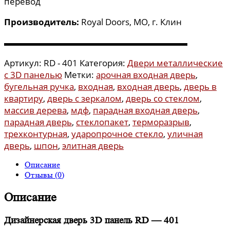
перевод
Производитель:
Royal Doors, МО, г. Клин
▬▬▬▬▬▬▬▬▬▬▬▬▬▬▬▬▬▬▬▬▬
Артикул:
RD - 401
Категория:
Двери металлические
с 3D панелью
Метки:
арочная входная дверь
,
бугельная ручка
,
входная
,
входная дверь
,
дверь в
квартиру
,
дверь с зеркалом
,
дверь со стеклом
,
массив дерева
,
мдф
,
парадная входная дверь
,
парадная дверь
,
стеклопакет
,
терморазрыв
,
трехконтурная
,
ударопрочное стекло
,
уличная
дверь
,
шпон
,
элитная дверь
Описание
Отзывы (0)
Описание
Дизайнерская дверь 3D панель RD — 401