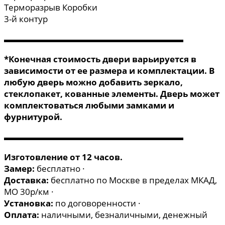
Терморазрыв Коробки
3-й контур
▬▬▬▬▬▬▬▬▬▬▬▬▬▬▬▬▬▬▬▬▬
*Конечная стоимость двери варьируется в
зависимости от ее размера и комплектации. В
любую дверь можно добавить зеркало,
стеклопакет, кованные элементы. Дверь может
комплектоваться любыми замками и
фурнитурой.
▬▬▬▬▬▬▬▬▬▬▬▬▬▬▬▬▬▬▬▬▬
Изготовление от 12 часов.
Замер:
бесплатно ·
Доставка:
бесплатно по Москве в пределах МКАД,
МО 30р/км ·
Установка:
по договоренности ·
Оплата:
наличными, безналичными, денежный