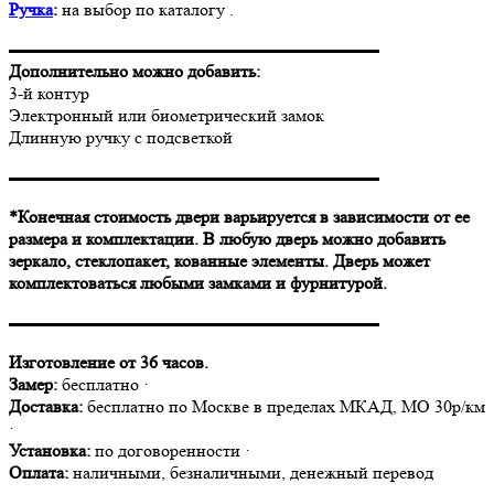
Ручка
:
на выбор по каталогу .
▬▬▬▬▬▬▬▬▬▬▬▬▬▬▬▬▬▬▬▬▬
Дополнительно можно добавить:
3-й контур
Электронный или биометрический замок
Длинную ручку с подсветкой
▬▬▬▬▬▬▬▬▬▬▬▬▬▬▬▬▬▬▬▬▬
*Конечная стоимость двери варьируется в зависимости от ее
размера и комплектации. В любую дверь можно добавить
зеркало, стеклопакет, кованные элементы. Дверь может
комплектоваться любыми замками и фурнитурой.
▬▬▬▬▬▬▬▬▬▬▬▬▬▬▬▬▬▬▬▬▬
Изготовление от 36 часов.
Замер:
бесплатно ·
Доставка:
бесплатно по Москве в пределах МКАД, МО 30р/км
·
Установка:
по договоренности ·
Оплата:
наличными, безналичными, денежный перевод