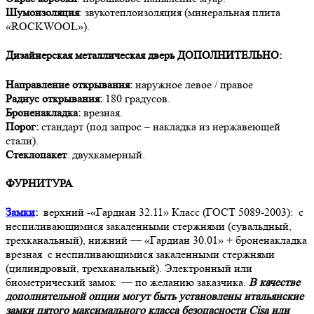
Шумоизоляция
: звукотеплоизоляция (минеральная плита
«ROCKWOOL»).
Дизайнерская металлическая дверь
ДОПОЛНИТЕЛЬНО:
Направление открывания:
наружное левое / правое
Радиус открывания:
180 градусов.
Броненакладка:
врезная.
Порог:
стандарт (под запрос – накладка из нержавеющей
стали).
Стеклопакет
: двухкамерный.
ФУРНИТУРА
Замки
:
верхний -«Гардиан 32.11» Класс (ГОСТ 5089-2003): с
неспиливающимися закаленными стержнями (сувальдный,
трехканальный), нижний — «Гардиан 30.01» + броненакладка
врезная с неспиливающимися закаленными стержнями
(цилиндровый, трехканальный). Электронный или
биометрический замок — по желанию заказчика.
В качестве
дополнительной опции могут быть установлены итальянские
замки пятого максимального класса безопасности Cisa или