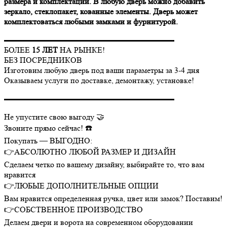
размера и комплектации. В любую дверь можно добавить
зеркало, стеклопакет, кованные элементы. Дверь может
комплектоваться любыми замками и фурнитурой.
▬▬▬▬▬▬▬▬▬▬▬▬▬▬▬▬▬▬▬▬▬
БОЛЕЕ
15 ЛЕТ
НА РЫНКЕ!
БЕЗ ПОСРЕДНИКОВ
Изготовим любую дверь под ваши параметры за 3-4 дня
Оказываем услуги по доставке, демонтажу, установке!
▬▬▬▬▬▬▬▬▬▬▬▬▬▬▬▬▬▬▬▬▬
Не упустите свою выгоду 🤝
Звоните прямо сейчас! ☎️
Покупать — ВЫГОДНО:
👉АБСОЛЮТНО ЛЮБОЙ РАЗМЕР И ДИЗАЙН
Сделаем четко по вашему дизайну, выбирайте то, что вам
нравится
👉ЛЮБЫЕ ДОПОЛНИТЕЛЬНЫЕ ОПЦИИ
Вам нравится определенная ручка, цвет или замок? Поставим!
👉СОБСТВЕННОЕ ПРОИЗВОДСТВО
Делаем двери и ворота на современном оборудовании