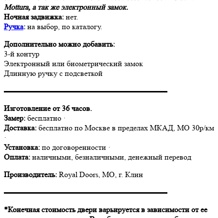
Mottura, а так же электронный замок.
Ночная задвижка:
нет.
Ручка
:
на выбор, по каталогу.
Дополнительно можно добавить:
3-й контур
Электронный или биометрический замок
Длинную ручку с подсветкой
▬▬▬▬▬▬▬▬▬▬▬▬▬▬▬▬▬▬▬▬▬
Изготовление от 36 часов.
Замер:
бесплатно ·
Доставка:
бесплатно по Москве в пределах МКАД, МО 30р/км
·
Установка:
по договоренности ·
Оплата:
наличными, безналичными, денежный перевод
Производитель:
Royal Doors, МО, г. Клин
▬▬▬▬▬▬▬▬▬▬▬▬▬▬▬▬▬▬▬▬▬
*Конечная стоимость двери варьируется в зависимости от ее