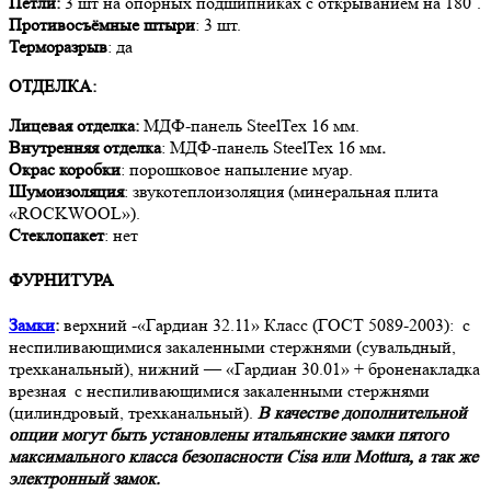
Петли:
3 шт на опорных подшипниках с открыванием на 180`.
Противосъёмные штыри
: 3 шт.
Терморазрыв
: да
ОТДЕЛКА:
Лицевая отделка:
МДФ-панель SteelTex 16 мм.
Внутренняя отделка
: МДФ-панель SteelTex 16 мм
.
Окрас коробки
: порошковое напыление муар.
Шумоизоляция
: звукотеплоизоляция (минеральная плита
«ROCKWOOL»).
Стеклопакет
: нет
ФУРНИТУРА
Замки
:
верхний -«Гардиан 32.11» Класс (ГОСТ 5089-2003): с
неспиливающимися закаленными стержнями (сувальдный,
трехканальный), нижний — «Гардиан 30.01» + броненакладка
врезная с неспиливающимися закаленными стержнями
(цилиндровый, трехканальный).
В качестве дополнительной
опции могут быть установлены итальянские замки пятого
максимального класса безопасности Cisa или Mottura, а так же
электронный замок.