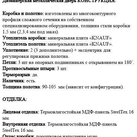
Дизайнерская металлическая дверь КОНСТРУКЦИЯ:
Коробка и полотно:
изготовлены из многоконтурного
профиля сложного сечения на собственном
специализированном оборудовании, толщина стали коробки
1,5 мм (2,3,4 мм под заказ).
Утеплитель коробки:
минеральная плита «KNAUF»
Утеплитель полотна:
минеральная плита «KNAUF».
Уплотнение:
2 (3 дополнительно) + эксцентрик для
регулировки прижима полотна.
Петли:
3 шт на опорных подшипниках с открыванием на 180`.
Противосъёмные штыри
: 3 шт.
Терморазрыв
: да.
Наличник
: есть.
Толщина полотна
: 90-105 мм (зависит от конфигурации).
ОТДЕЛКА:
Лицевая отделка:
Термовлагостойкая МДФ-панель SteelTex 16
мм.
Внутренняя отделка
: Термовлагостойкая МДФ-панель
SteelTex 16 мм
.
Окрас коробки
: порошковое напыление муар.