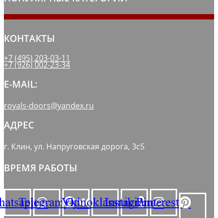
КОНТАКТЫ
+7 (495) 203-03-11
+7 (926) 002-23-34
E-MAIL:
royals-doors@yandex.ru
АДРЕС
г. Клин, ул. Напруговская дорога, 3с5
ВРЕМЯ РАБОТЫ
atsapp
Telegram
Vk
Odnoklassniki
Instagram
Pinterest