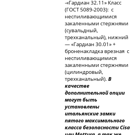
-«Гардиан 32.11» Класс
(ГОСТ 5089-2003): с
неспиливающимися
закаленными стержнями
(сувальдный,
трехканальный), нижний
— «Гардиан 30.01» +
броненакладка врезная с
неспиливающимися
закаленными стержнями
(цилиндровый,
трехканальный).
В
качестве
дополнительной опции
могут быть
установлены
итальянские замки
пятого максимального
класса безопасности Cisa
или Mottura, а так же