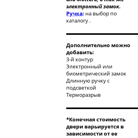
электронный замок.
Ручка
:
на выбор по
каталогу .
▬▬▬▬▬▬▬▬▬▬▬▬▬
Дополнительно можно
добавить:
3-й контур
Электронный или
биометрический замок
Длинную ручку с
подсветкой
Терморазрыв
▬▬▬▬▬▬▬▬▬▬▬▬▬
*Конечная стоимость
двери варьируется в
зависимости от ее