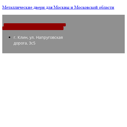
Металлические двери для Москвы и Московской области
г. Клин, ул. Напруговская
дорога, 3с5