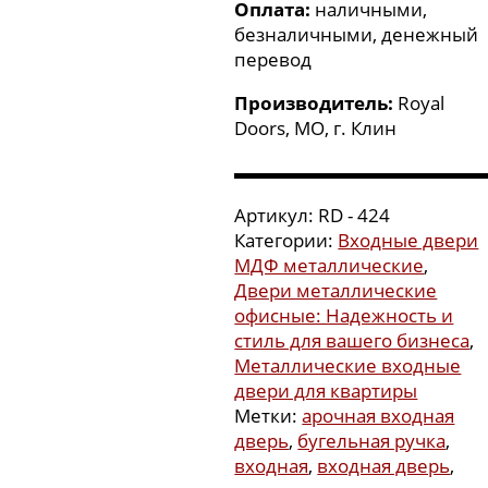
Оплата:
наличными,
безналичными, денежный
перевод
Производитель:
Royal
Doors, МО, г. Клин
▬▬▬▬▬▬▬▬▬▬▬▬▬
Артикул:
RD - 424
Категории:
Входные двери
МДФ металлические
,
Двери металлические
офисные: Надежность и
стиль для вашего бизнеса
,
Металлические входные
двери для квартиры
Метки:
арочная входная
дверь
,
бугельная ручка
,
входная
,
входная дверь
,