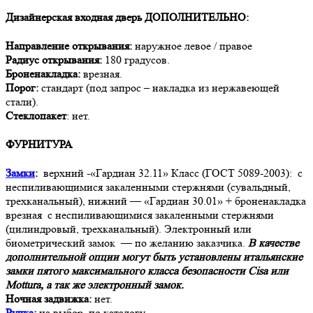
Дизайнерская входная дверь
ДОПОЛНИТЕЛЬНО:
Направление открывания:
наружное левое / правое
Радиус открывания:
180 градусов.
Броненакладка:
врезная.
Порог:
стандарт (под запрос – накладка из нержавеющей
стали).
Стеклопакет
: нет.
ФУРНИТУРА
Замки
:
верхний -«Гардиан 32.11» Класс (ГОСТ 5089-2003): с
неспиливающимися закаленными стержнями (сувальдный,
трехканальный), нижний — «Гардиан 30.01» + броненакладка
врезная с неспиливающимися закаленными стержнями
(цилиндровый, трехканальный). Электронный или
биометрический замок — по желанию заказчика.
В качестве
дополнительной опции могут быть установлены итальянские
замки пятого максимального класса безопасности Cisa или
Mottura, а так же электронный замок.
Ночная задвижка:
нет.
Ручка
:
на выбор, по каталогу.