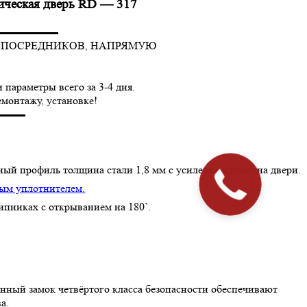
лическая дверь RD — 317
▬▬▬▬▬▬
З ПОСРЕДНИКОВ, НАПРЯМУЮ
параметры всего за 3-4 дня.
емонтажу, установке!
▬▬▬
ный профиль толщина стали 1,8 мм с усилением полотна двери.
Закажите
ным уплотнителем.
звонок!
ипниках с открыванием на 180`.
нный замок четвёртого класса безопасности обеспечивают
а.