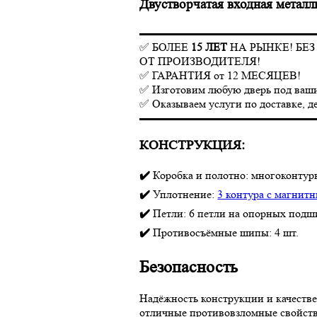
Двустворчатая входная метал
▬▬▬▬▬▬▬▬▬▬▬▬▬▬▬
✅ БОЛЕЕ
15 ЛЕТ
НА РЫНКЕ! БЕ
ОТ ПРОИЗВОДИТЕЛЯ!
✅ ГАРАНТИЯ от 12 МЕСЯЦЕВ!
✅ Изготовим любую дверь под ваши 
✅ Оказываем услуги по доставке, д
▬▬▬▬▬▬▬▬▬▬▬▬▬▬▬
КОНСТРУКЦИЯ:
✔️
Коробка и полотно: многоконтур
✔️
Уплотнение:
3 контура с магнит
✔️
Петли: 6 петли на опорных подш
✔️
Противосъёмные шипы: 4 шт.
Безопасность
Надёжность конструкции и качестве
отличные противовзломные свойств