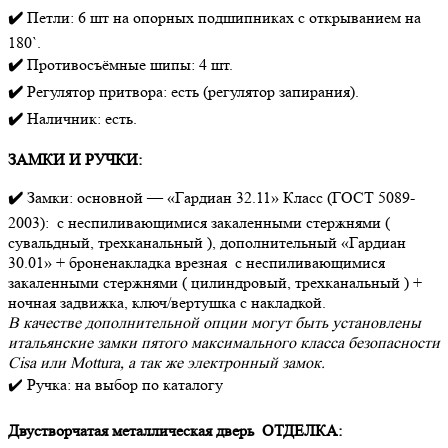
✔️
Петли: 6 шт на опорных подшипниках с открыванием на
180`.
✔️
Противосъёмные шипы: 4 шт.
✔️
Регулятор притвора: есть (регулятор запирания).
✔️
Наличник: есть.
ЗАМКИ И РУЧКИ:
✔️
Замки: основной — «Гардиан 32.11» Класс (ГОСТ 5089-
2003): с неспиливающимися закаленными стержнями (
сувальдный, трехканальный ), дополнительный «Гардиан
30.01» + броненакладка врезная с неспиливающимися
закаленными стержнями ( цилиндровый, трехканальный ) +
ночная задвижка, ключ/вертушка с накладкой.
В качестве дополнительной опции могут быть установлены
итальянские замки пятого максимального класса безопасности
Cisa или Mottura, а так же электронный замок.
✔️ Ручка: на выбор по каталогу
Двустворчатая металлическая дверь ОТДЕЛКА: