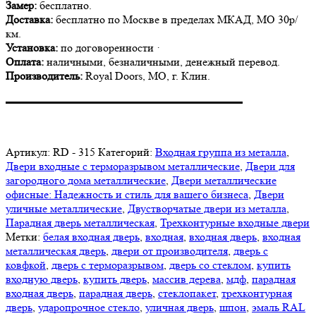
Замер:
бесплатно.
Доставка:
бесплатно по Москве в пределах МКАД, МО 30р/
км.
Установка:
по договоренности ·
Оплата:
наличными, безналичными, денежный перевод.
Производитель:
Royal Doors, МО, г. Клин.
▬▬▬▬▬▬▬▬▬▬▬▬▬▬▬▬▬▬▬▬▬
Артикул:
RD - 315
Категорий:
Входная группа из металла
,
Двери входные с терморазрывом металлические
,
Двери для
загородного дома металлические
,
Двери металлические
офисные: Надежность и стиль для вашего бизнеса
,
Двери
уличные металлические
,
Двустворчатые двери из металла
,
Парадная дверь металлическая
,
Трехконтурные входные двери
Метки:
белая входная дверь
,
входная
,
входная дверь
,
входная
металлическая дверь
,
двери от производителя
,
дверь с
ковфкой
,
дверь с терморазрывом
,
дверь со стеклом
,
купить
входную дверь
,
купить дверь
,
массив дерева
,
мдф
,
парадная
входная дверь
,
парадная дверь
,
стеклопакет
,
трехконтурная
дверь
,
ударопрочное стекло
,
уличная дверь
,
шпон
,
эмаль RAL