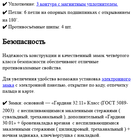
✔️
Уплотнение:
3 контура с магнитным уплотнителем.
✔️
Петли: 6 петли на опорных подшипниках с открыванием
на 180`.
✔️
Противосъёмные шипы: 4 шт.
Безопасность
Надёжность конструкции и качественный замок четвёртого
класса безопасности обеспечивают отличные
противовзломные свойства.
Для увеличения удобства возможна установка
электронного
замка
с электронной панелью, открытие по коду, отпечатку
пальца и карте.
✔️
Замки: основной — «Гардиан 32.11» Класс (ГОСТ 5089-
2003): с неспиливающимися закаленными стержнями (
сувальдный, трехканальный ), дополнительный «Гардиан
30.01» + броненакладка врезная с неспиливающимися
закаленными стержнями ( цилиндровый, трехканальный ) +
ночная задвижка, ключ/вертушка с накладкой.