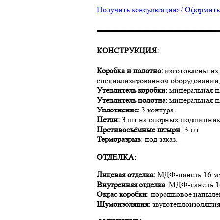
Получить консультацию / Оформить 
▬▬▬▬▬▬▬▬▬▬▬▬▬▬▬
КОНСТРУКЦИЯ:
Коробка и полотно:
изготовлены из 
специализированном оборудовании, т
Утеплитель коробки:
минеральная 
Утеплитель полотна:
минеральная 
Уплотнение:
3 контура.
Петли:
3 шт на опорных подшипника
Противосъёмные штыри
: 3 шт.
Терморазрыв
: под заказ.
ОТДЕЛКА:
Лицевая отделка:
МДФ-панель 16 мм 
Внутренняя отделка
: МДФ-панель 1
Окрас коробки
: порошковое напыле
Шумоизоляция
: звукотеплоизоляц