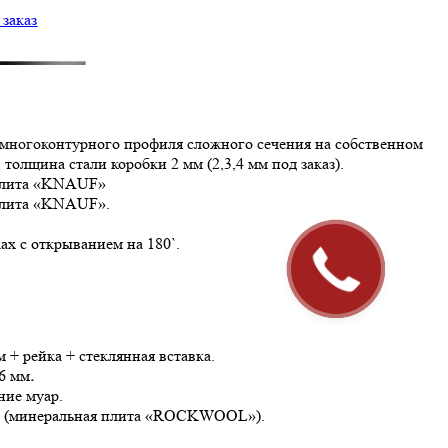
заказ
▬▬▬▬▬▬
многоконтурного профиля сложного сечения на собственном
олщина стали коробки 2 мм (2,3,4 мм под заказ).
плита «KNAUF»
плита «KNAUF».
х с открыванием на 180`.
Закажите
звонок!
+ рейка + стеклянная вставка.
6 мм
.
ние муар.
ия (минеральная плита «ROCKWOOL»).