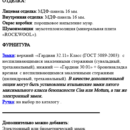
ОТДЕЛКА:
Лицевая отделка:
МДФ-панель 16 мм.
Внутренняя отделка
: МДФ-панель 16 мм
.
Окрас коробки
: порошковое напыление муар.
Шумоизоляция
: звукотеплоизоляция (минеральная плита
«ROCKWOOL»).
ФУРНИТУРА
Замки
:
верхний -«Гардиан 32.11» Класс (ГОСТ 5089-2003): с
неспиливающимися закаленными стержнями (сувальдный,
трехканальный), нижний — «Гардиан 30.01» + броненакладка
врезная с неспиливающимися закаленными стержнями
(цилиндровый, трехканальный).
В качестве дополнительной
опции могут быть установлены итальянские замки пятого
максимального класса безопасности Cisa или Mottura, а так же
электронный замок.
Ручка
:
на выбор по каталогу .
▬▬▬▬▬▬▬▬▬▬▬▬▬▬▬▬▬▬▬▬▬
Дополнительно можно добавить:
Электронный или биометрический замок