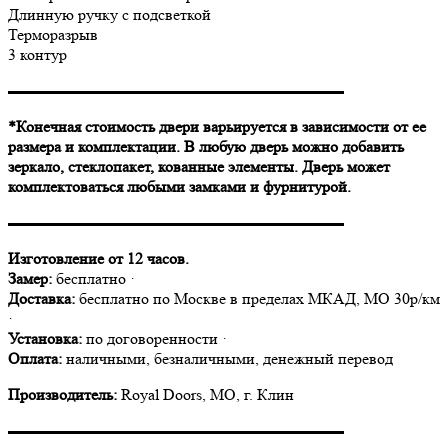
Длинную ручку с подсветкой
Терморазрыв
3 контур
▬▬▬▬▬▬▬▬▬▬▬▬▬▬▬▬▬▬▬▬▬
*Конечная стоимость двери варьируется в зависимости от ее
размера и комплектации. В любую дверь можно добавить
зеркало, стеклопакет, кованные элементы. Дверь может
комплектоваться любыми замками и фурнитурой.
▬▬▬▬▬▬▬▬▬▬▬▬▬▬▬▬▬▬▬▬▬
Изготовление от 12 часов.
Замер:
бесплатно ·
Доставка:
бесплатно по Москве в пределах МКАД, МО 30р/км
·
Установка:
по договоренности ·
Оплата:
наличными, безналичными, денежный перевод
Производитель:
Royal Doors, МО, г. Клин
▬▬▬▬▬▬▬▬▬▬▬▬▬▬▬▬▬▬▬▬▬