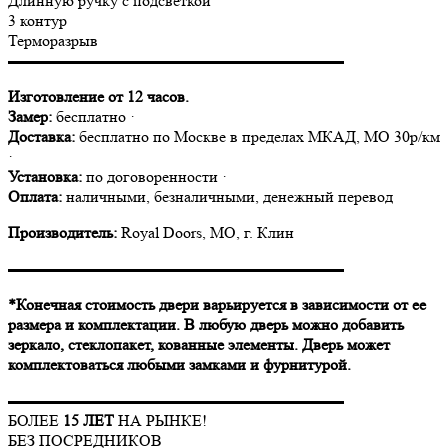
Длинную ручку с подсветкой
3 контур
Терморазрыв
▬▬▬▬▬▬▬▬▬▬▬▬▬▬▬▬▬▬▬▬▬
Изготовление от 12 часов.
Замер:
бесплатно ·
Доставка:
бесплатно по Москве в пределах МКАД, МО 30р/км
·
Установка:
по договоренности ·
Оплата:
наличными, безналичными, денежный перевод
Производитель:
Royal Doors, МО, г. Клин
▬▬▬▬▬▬▬▬▬▬▬▬▬▬▬▬▬▬▬▬▬
*Конечная стоимость двери варьируется в зависимости от ее
размера и комплектации. В любую дверь можно добавить
зеркало, стеклопакет, кованные элементы. Дверь может
комплектоваться любыми замками и фурнитурой.
▬▬▬▬▬▬▬▬▬▬▬▬▬▬▬▬▬▬▬▬▬
БОЛЕЕ
15 ЛЕТ
НА РЫНКЕ!
БЕЗ ПОСРЕДНИКОВ