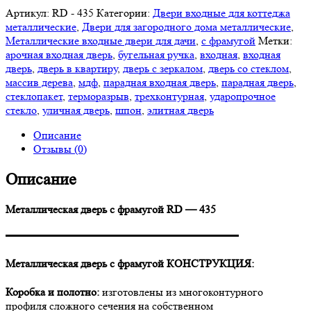
Артикул:
RD - 435
Категории:
Двери входные для коттеджа
металлические
,
Двери для загородного дома металлические
,
Металлические входные двери для дачи
,
с фрамугой
Метки:
арочная входная дверь
,
бугельная ручка
,
входная
,
входная
дверь
,
дверь в квартиру
,
дверь с зеркалом
,
дверь со стеклом
,
массив дерева
,
мдф
,
парадная входная дверь
,
парадная дверь
,
стеклопакет
,
терморазрыв
,
трехконтурная
,
ударопрочное
стекло
,
уличная дверь
,
шпон
,
элитная дверь
Описание
Отзывы (0)
Описание
Металлическая дверь с фрамугой RD — 435
▬▬▬▬▬▬▬▬▬▬▬▬▬▬▬▬▬▬▬▬▬
Металлическая дверь с фрамугой КОНСТРУКЦИЯ:
Коробка и полотно:
изготовлены из многоконтурного
профиля сложного сечения на собственном