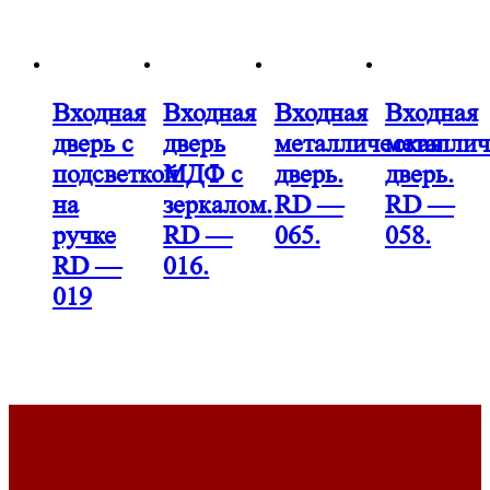
Входная
Входная
Входная
Входная
дверь с
дверь
металлическая
металлич
подсветкой
МДФ с
дверь.
дверь.
на
зеркалом.
RD —
RD —
ручке
RD —
065.
058.
RD —
016.
019