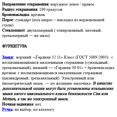
Направление открывания:
наружное левое / правое
Радиус открывания:
180 градусов.
Броненакладка:
врезная.
Порог:
стандарт (под запрос – накладка из нержавеющей
стали).
Стеклопакет
: двухкамерный ( тонированный, матовый,
трехкамерный — на заказ).
ФУРНИТУРА
Замки
:
верхний -«Гардиан 32.11» Класс (ГОСТ 5089-2003): с
неспиливающимися закаленными стержнями (сувальдный,
трехканальный), нижний — «Гардиан 30.01» + броненакладка
врезная с неспиливающимися закаленными стержнями
(цилиндровый, трехканальный). Электронный или
биометрический замок — по желанию заказчика.
В качестве
дополнительной опции могут быть установлены итальянские
замки пятого максимального класса безопасности Cisa или
Mottura, а так же электронный замок.
Ночная задвижка:
нет.
Ручка
:
на выбор, по каталогу.