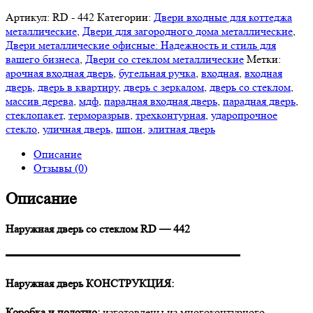
Артикул:
RD - 442
Категории:
Двери входные для коттеджа
металлические
,
Двери для загородного дома металлические
,
Двери металлические офисные: Надежность и стиль для
вашего бизнеса
,
Двери со стеклом металлические
Метки:
арочная входная дверь
,
бугельная ручка
,
входная
,
входная
дверь
,
дверь в квартиру
,
дверь с зеркалом
,
дверь со стеклом
,
массив дерева
,
мдф
,
парадная входная дверь
,
парадная дверь
,
стеклопакет
,
терморазрыв
,
трехконтурная
,
ударопрочное
стекло
,
уличная дверь
,
шпон
,
элитная дверь
Описание
Отзывы (0)
Описание
Наружная дверь со стеклом RD — 442
▬▬▬▬▬▬▬▬▬▬▬▬▬▬▬▬▬▬▬▬▬
Наружная дверь КОНСТРУКЦИЯ:
Коробка и полотно:
изготовлены из многоконтурного