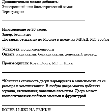
Дополнительно можно добавить:
Электронный или биометрический замок
Терморазрыв
▬▬▬▬▬▬▬▬▬▬▬▬▬▬▬▬▬▬▬▬▬
Изготовление от 20 часов.
Замер:
бесплатно ·
Доставка:
бесплатно по Москве в пределах МКАД, МО 30р/км
·
Установка:
по договоренности ·
Оплата:
наличными, безналичными, денежный перевод
Производитель:
Royal Doors, МО, г. Клин
▬▬▬▬▬▬▬▬▬▬▬▬▬▬▬▬▬▬▬▬▬
*Конечная стоимость двери варьируется в зависимости от ее
размера и комплектации. В любую дверь можно добавить
зеркало, стеклопакет, кованные элементы. Дверь может
комплектоваться любыми замками и фурнитурой.
▬▬▬▬▬▬▬▬▬▬▬▬▬▬▬▬▬▬▬▬▬
БОЛЕЕ
15 ЛЕТ
НА РЫНКЕ!