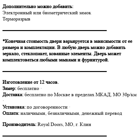
Дополнительно можно добавить:
Электронный или биометрический замок
Терморазрыв
▬▬▬▬▬▬▬▬▬▬▬▬▬▬▬▬▬▬▬▬▬
*Конечная стоимость двери варьируется в зависимости от ее
размера и комплектации. В любую дверь можно добавить
зеркало, стеклопакет, кованные элементы. Дверь может
комплектоваться любыми замками и фурнитурой.
▬▬▬▬▬▬▬▬▬▬▬▬▬▬▬▬▬▬▬▬▬
Изготовление от 12 часов.
Замер:
бесплатно ·
Доставка:
бесплатно по Москве в пределах МКАД, МО 30р/км
·
Установка:
по договоренности ·
Оплата:
наличными, безналичными, денежный перевод
Производитель:
Royal Doors, МО, г. Клин
▬▬▬▬▬▬▬▬▬▬▬▬▬▬▬▬▬▬▬▬▬