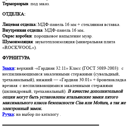
Терморазрыв
: под заказ.
ОТДЕЛКА:
Лицевая отделка:
МДФ-панель 16 мм + стеклянная вставка.
Внутренняя отделка
: МДФ-панель 16 мм
.
Окрас коробки
: порошковое напыление муар.
Шумоизоляция
: звукотеплоизоляция (минеральная плита
«ROCKWOOL»).
ФУРНИТУРА
Замки
:
верхний -«Гардиан 32.11» Класс (ГОСТ 5089-2003): с
неспиливающимися закаленными стержнями (сувальдный,
трехканальный), нижний — «Гардиан 30.01» + броненакладка
врезная с неспиливающимися закаленными стержнями
(цилиндровый, трехканальный).
В качестве дополнительной
опции могут быть установлены итальянские замки пятого
максимального класса безопасности Cisa или Mottura, а так же
электронный замок.
Ручка
:
на выбор по каталогу .
▬▬▬▬▬▬▬▬▬▬▬▬▬▬▬▬▬▬▬▬▬