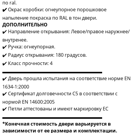
по ral.
✔️
Окрас коробки: огнеупорное порошковое
напыление покраска по RAL в тон двери.
ДОПОЛНИТЕЛЬНО
✔️ Направление открывания: Левое/правое наружнее/
внутренее.
✔️ Ручка: огнеупорная.
✔️ Радиус открывания: 180 градусов.
✔️ Класс прочности: 4
▬▬▬▬▬▬▬▬▬▬▬▬▬▬▬▬▬▬▬▬▬
✔️ Дверь прошла испытания на соответствие норме EN
1634-1:2000
✔️ Сертификат долговечности C5 в соответствии с
нормой EN 14600:2005
✔️ Петли аттестованы и имеют маркировку EC
▬▬▬▬▬▬▬▬▬▬▬▬▬▬▬▬▬▬▬▬▬
*Конечная стоимость двери варьируется в
зависимости от ее размера и комплектации.