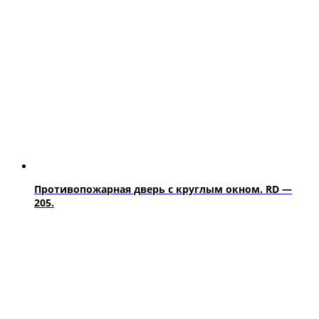
Противопожарная дверь с круглым окном. RD —
205.