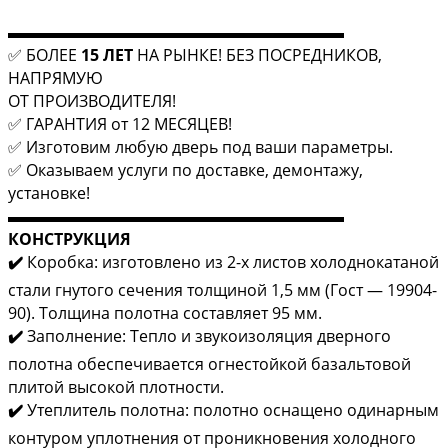
▬▬▬▬▬▬▬▬▬▬▬▬▬▬▬▬▬▬▬▬▬
✅ БОЛЕЕ
15 ЛЕТ
НА РЫНКЕ! БЕЗ ПОСРЕДНИКОВ,
НАПРЯМУЮ
ОТ ПРОИЗВОДИТЕЛЯ!
✅ ГАРАНТИЯ от 12 МЕСЯЦЕВ!
✅ Изготовим любую дверь под ваши параметры.
✅ Оказываем услуги по доставке, демонтажу,
установке!
▬▬▬▬▬▬▬▬▬▬▬▬▬▬▬▬▬▬▬▬▬
КОНСТРУКЦИЯ
✔️
Коробка: изготовлено из 2-х листов холоднокатаной
стали гнутого сечения толщиной 1,5 мм (Гост — 19904-
90). Толщина полотна составляет 95 мм.
✔️
Заполнение: Тепло и звукоизоляция дверного
полотна обеспечивается огнестойкой базальтовой
плитой высокой плотности.
✔️
Утеплитель полотна: полотно оснащено одинарным
контуром уплотнения от проникновения холодного