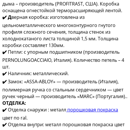
дыма – производитель (PROFITRAST, США). Коробка
оснащена огнестойкой терморасширяющей лентой.
✔️ Д
верная коробка: изготовлена из
цельнометаллического многоконтурного гнутого
профиля сложного сечения, толщина стенок из
холоднокатаного листа толщиной 1,5 мм. Толщина
коробки составляет 130мм.
✔️
Петли: с упорным подшипником (производитель
PERNOLUNGOACCIAIO, Италия). Количество петель – 4
шт.
✔️
Наличник: металлический.
✔️
Замок: «ASSA-ABLOY» — производитель (Италия),
полимерная ручка со стальным сердечником — цвет
ручек черный — производитель «MARC» (Португалия)..
ОТДЕЛКА:
✔️
Отделка снаружи : металл
порошковая покраска
цвет по ral.
✔️
Отделка внутри: металл порошковая покраска цвет