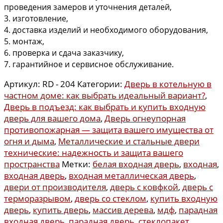
проведения замеров и уточнения деталей,
3. изготовление,
4. доставка изделий и необходимого оборудования,
5. монтаж,
6. проверка и сдача заказчику,
7. гарантийное и сервисное обслуживание.
Артикул:
RD - 204
Категории:
Дверь в котельную в
частном доме: как выбрать идеальный вариант?
,
Дверь в подъезд: как выбрать и купить входную
дверь для вашего дома
,
Дверь огнеупорная
противопожарная — защита вашего имущества от
огня и дыма
,
Металлические и стальные двери
технические: надежность и защита вашего
пространства
Метки:
белая входная дверь
,
входная
,
входная дверь
,
входная металлическая дверь
,
двери от производителя
,
дверь с ковфкой
,
дверь с
терморазрывом
,
дверь со стеклом
,
купить входную
дверь
,
купить дверь
,
массив дерева
,
мдф
,
парадная
входная дверь
,
парадная дверь
,
стеклопакет
,