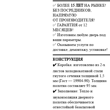
▬▬▬▬▬▬▬▬▬▬▬▬▬▬
✅ БОЛЕЕ
15 ЛЕТ
НА РЫНКЕ!
БЕЗ ПОСРЕДНИКОВ,
НАПРЯМУЮ
ОТ ПРОИЗВОДИТЕЛЯ!
✅ ГАРАНТИЯ от 12
МЕСЯЦЕВ!
✅ Изготовим любую дверь под
ваши параметры.
✅ Оказываем услуги по
доставке, демонтажу, установке!
▬▬▬▬▬▬▬▬▬▬▬▬▬▬
КОНСТРУКЦИЯ
✔️
Коробка: изготовлено из 2-х
листов холоднокатаной стали
гнутого сечения толщиной 1,5
мм (Гост — 19904-90). Толщина
полотна составляет 95 мм.
✔️
Заполнение: Тепло и
звукоизоляция дверного
полотна обеспечивается
огнестойкой базальтовой