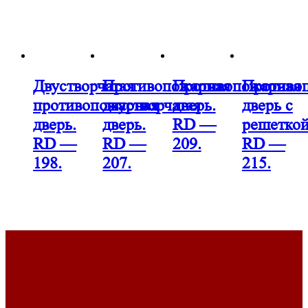
Двустворчатая
Противопожарная
Противопожарная
Противо
противопожарная
двустворчатая
дверь.
дверь с
дверь.
дверь.
RD —
решеткой
RD —
RD —
209.
RD —
198.
207.
215.