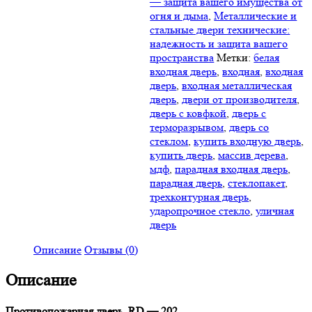
— защита вашего имущества от
огня и дыма
,
Металлические и
стальные двери технические:
надежность и защита вашего
пространства
Метки:
белая
входная дверь
,
входная
,
входная
дверь
,
входная металлическая
дверь
,
двери от производителя
,
дверь с ковфкой
,
дверь с
терморазрывом
,
дверь со
стеклом
,
купить входную дверь
,
купить дверь
,
массив дерева
,
мдф
,
парадная входная дверь
,
парадная дверь
,
стеклопакет
,
трехконтурная дверь
,
ударопрочное стекло
,
уличная
дверь
Описание
Отзывы (0)
Описание
Противопожарная дверь. RD — 202.