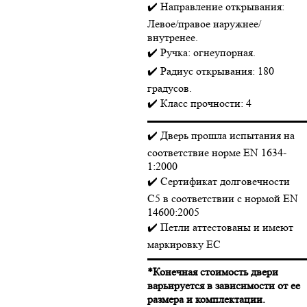
✔️ Направление открывания:
Левое/правое наружнее/
внутренее.
✔️ Ручка: огнеупорная.
✔️ Радиус открывания: 180
градусов.
✔️ Класс прочности: 4
▬▬▬▬▬▬▬▬▬▬▬▬▬▬
✔️ Дверь прошла испытания на
соответствие норме EN 1634-
1:2000
✔️ Сертификат долговечности
C5 в соответствии с нормой EN
14600:2005
✔️ Петли аттестованы и имеют
маркировку EC
▬▬▬▬▬▬▬▬▬▬▬▬▬▬
*Конечная стоимость двери
варьируется в зависимости от ее
размера и комплектации.