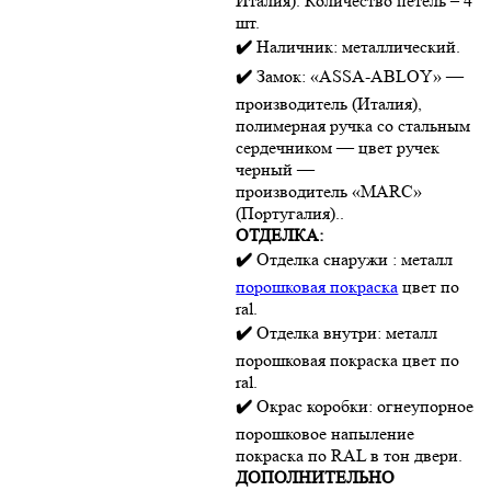
Италия). Количество петель – 4
шт.
✔️
Наличник: металлический.
✔️
Замок: «ASSA-ABLOY» —
производитель (Италия),
полимерная ручка со стальным
сердечником — цвет ручек
черный —
производитель «MARC»
(Португалия)..
ОТДЕЛКА:
✔️
Отделка снаружи : металл
порошковая покраска
цвет по
ral.
✔️
Отделка внутри: металл
порошковая покраска цвет по
ral.
✔️
Окрас коробки: огнеупорное
порошковое напыление
покраска по RAL в тон двери.
ДОПОЛНИТЕЛЬНО