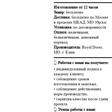
▬▬▬▬▬▬▬▬▬▬▬▬▬▬
Изготовление от 12 часов
·
Замер:
бесплатно·
Доставка:
бесплатно по Москве
в пределах МКАД, МО 30р/км·
Установка:
по договоренности ·
Оплата:
наличными,
безналичными, денежный
перевод
Производитель:
Royal Doors,
МО, г. Клин
▬▬▬▬▬▬▬▬▬▬▬▬▬▬
👆
Работая с нами вы получаете:
• индивидуальный подход к
каждому клиенту,
• соблюдение сроков
изготовления и монтажа,
• соблюдение действующих
норм производства,
• гарантия качества после сдачи
проекта.
👆
Этапы работы с нами: