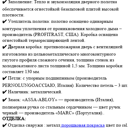
✔️
Заполнение: Тепло и звукоизоляция дверного полотна
обеспечивается огнестойкой базальтовой плитой высокой
плотности.
✔️
Утеплитель полотна: полотно оснащено одинарным
контуром уплотнения от проникновения холодного дыма –
производитель (PROFITRAST, США). Коробка оснащена
огнестойкой терморасширяющей лентой.
✔️ Д
верная коробка: противопожарная дверь с вентиляцией
изготовлена из цельнометаллического многоконтурного
гнутого профиля сложного сечения, толщина стенок из
холоднокатаного листа толщиной 1,5 мм. Толщина коробки
составляет 130 мм.
✔️
Петли: с упорным подшипником (производитель
PERNOLUNGOACCIAIO, Италия). Количество петель – 3 шт.
✔️
Наличник: металлический.
✔️
Замок: «ASSA-ABLOY» — производитель (Италия),
полимерная ручка со стальным сердечником — цвет ручек
черный — производитель «MARC» (Португалия)..
ОТДЕЛКА:
✔️
Отделка снаружи : металл
порошковая покраска
цвет по ral.