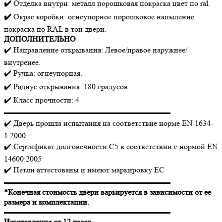
✔️
Отделка внутри: металл порошковая покраска цвет по ral.
✔️
Окрас коробки: огнеупорное порошковое напыление
покраска по RAL в тон двери.
ДОПОЛНИТЕЛЬНО
✔️ Направление открывания: Левое/правое наружнее/
внутренее.
✔️ Ручка: огнеупорная.
✔️ Радиус открывания: 180 градусов.
✔️ Класс прочности: 4
▬▬▬▬▬▬▬▬▬▬▬▬▬▬▬▬▬▬▬▬▬
✔️ Дверь прошла испытания на соответствие норме EN 1634-
1:2000
✔️ Сертификат долговечности C5 в соответствии с нормой EN
14600:2005
✔️ Петли аттестованы и имеют маркировку EC
▬▬▬▬▬▬▬▬▬▬▬▬▬▬▬▬▬▬▬▬▬
*Конечная стоимость двери варьируется в зависимости от ее
размера и комплектации.
▬▬▬▬▬▬▬▬▬▬▬▬▬▬▬▬▬▬▬▬▬
Изготовление от 12 часов
·