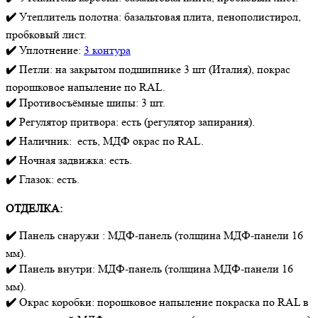
✔️
Утеплитель полотна: базальтовая плита, пенополистирол,
пробковый лист.
✔️
Уплотнение:
3 контура
✔️
Петли: на закрытом подшипнике 3 шт (Италия), покрас
порошковое напыление по RAL.
✔️
Противосъёмные шипы: 3 шт.
✔️
Регулятор притвора: есть (регулятор запирания).
✔️
Наличник: есть, МДФ окрас по RAL.
✔️
Ночная задвижка: есть.
✔️
Глазок: есть.
ОТДЕЛКА:
✔️
Панель снаружи : МДФ-панель (толщина МДФ-панели 16
мм).
✔️
Панель внутри: МДФ-панель (толщина МДФ-панели 16
мм).
✔️
Окрас коробки: порошковое напыление покраска по RAL в