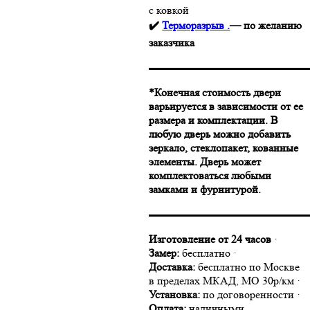
с ковкой
✔️
Терморазрыв .
— по желанию
заказчика
▬▬▬▬▬▬▬▬▬▬▬▬▬▬
*Конечная стоимость двери
варьируется в зависимости от ее
размера и комплектации. В
любую дверь можно добавить
зеркало, стеклопакет, кованные
элементы. Дверь может
комплектоваться любыми
замками и фурнитурой.
▬▬▬▬▬▬▬▬▬▬▬▬▬▬
Изготовление от 24 часов
·
Замер:
бесплатно ·
Доставка:
бесплатно по Москве
в пределах МКАД, МО 30р/км ·
Установка:
по договоренности ·
Оплата:
наличными,