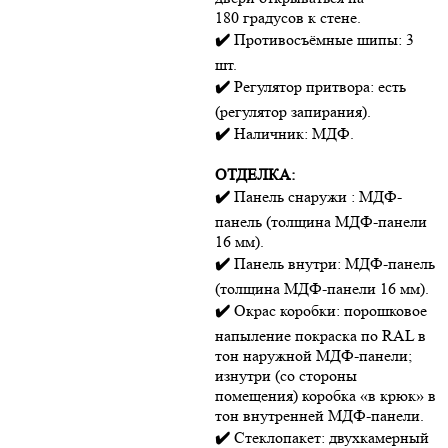
180 градусов к стене.
✔️
Противосъёмные шипы: 3
шт.
✔️
Регулятор притвора: есть
(регулятор запирания).
✔️
Наличник: МДФ.
ОТДЕЛКА:
✔️
Панель снаружи : МДФ-
панель (толщина МДФ-панели
16 мм).
✔️
Панель внутри: МДФ-панель
(толщина МДФ-панели 16 мм).
✔️
Окрас коробки: порошковое
напыление покраска по RAL в
тон наружной МДФ-панели;
изнутри (со стороны
помещения) коробка «в крюк» в
тон внутренней МДФ-панели.
✔️
Стеклопакет: двухкамерный