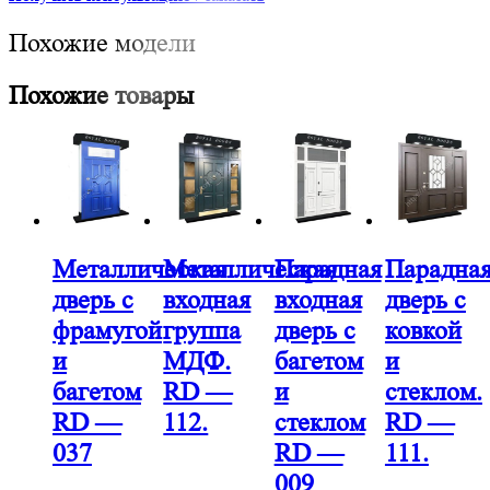
Похожие модели
Похожие товары
Металлическая
Металлическая
Парадная
Парадна
дверь с
входная
входная
дверь с
фрамугой
группа
дверь с
ковкой
и
МДФ.
багетом
и
багетом
RD —
и
стеклом.
RD —
112.
стеклом
RD —
037
RD —
111.
009