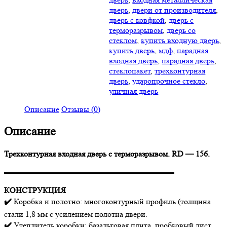
дверь
,
двери от производителя
,
дверь с ковфкой
,
дверь с
терморазрывом
,
дверь со
стеклом
,
купить входную дверь
,
купить дверь
,
мдф
,
парадная
входная дверь
,
парадная дверь
,
стеклопакет
,
трехконтурная
дверь
,
ударопрочное стекло
,
уличная дверь
Описание
Отзывы (0)
Описание
Трехконтурная входная дверь с терморазрывом. RD — 156.
▬▬▬▬▬▬▬▬▬▬▬▬▬▬▬▬▬▬▬▬▬
КОНСТРУКЦИЯ
✔️
Коробка и полотно: многоконтурный профиль (толщина
стали 1,8 мм с усилением полотна двери.
✔️
Утеплитель коробки: базальтовая плита, пробковый лист.