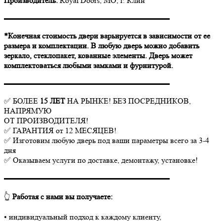
Производитель:
Royal Doors, МО, г. Клин
▬▬▬▬▬▬▬▬▬▬▬▬▬▬▬▬▬▬▬▬▬
*Конечная стоимость двери варьируется в зависимости от ее
размера и комплектации. В любую дверь можно добавить
зеркало, стеклопакет, кованные элементы. Дверь может
комплектоваться любыми замками и фурнитурой.
▬▬▬▬▬▬▬▬▬▬▬▬▬▬▬▬▬▬▬▬▬
✅ БОЛЕЕ
15 ЛЕТ
НА РЫНКЕ! БЕЗ ПОСРЕДНИКОВ,
НАПРЯМУЮ
ОТ ПРОИЗВОДИТЕЛЯ!
✅ ГАРАНТИЯ от 12 МЕСЯЦЕВ!
✅ Изготовим любую дверь под ваши параметры всего за 3-4
дня
✅ Оказываем услуги по доставке, демонтажу, установке!
▬▬▬▬▬▬▬▬▬▬▬▬▬▬▬▬▬▬▬▬▬
👆
Работая с нами вы получаете:
• индивидуальный подход к каждому клиенту,