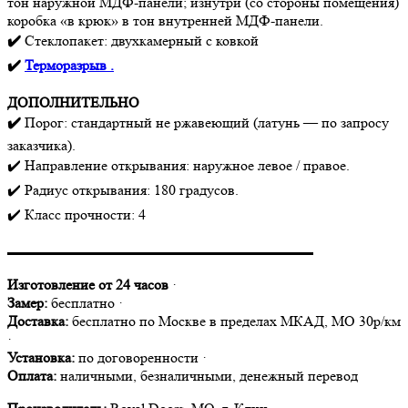
тон наружной МДФ-панели; изнутри (со стороны помещения)
коробка «в крюк» в тон внутренней МДФ-панели.
✔️
Стеклопакет: двухкамерный с ковкой
✔️
Терморазрыв .
ДОПОЛНИТЕЛЬНО
✔️
Порог: стандартный не ржавеющий (латунь — по запросу
заказчика).
✔️ Направление открывания: наружное левое / правое.
✔️ Радиус открывания: 180 градусов.
✔️ Класс прочности: 4
▬▬▬▬▬▬▬▬▬▬▬▬▬▬▬▬▬▬▬▬▬
Изготовление от 24 часов
·
Замер:
бесплатно ·
Доставка:
бесплатно по Москве в пределах МКАД, МО 30р/км
·
Установка:
по договоренности ·
Оплата:
наличными, безналичными, денежный перевод