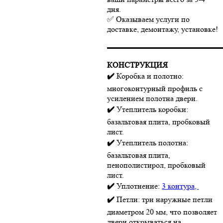
дня.
✅ Оказываем услуги по
доставке, демонтажу, установке!
▬▬▬▬▬▬▬▬▬▬▬▬▬▬
КОНСТРУКЦИЯ
✔️
Коробка и полотно:
многоконтурный профиль с
усилением полотна двери.
✔️
Утеплитель коробки:
базальтовая плита, пробковый
лист.
✔️
Утеплитель полотна:
базальтовая плита,
пенополистирол, пробковый
лист.
✔️
Уплотнение:
3 контура,
✔️
Петли: три наружные петли
диаметром 20 мм, что позволяет
двери открываться на