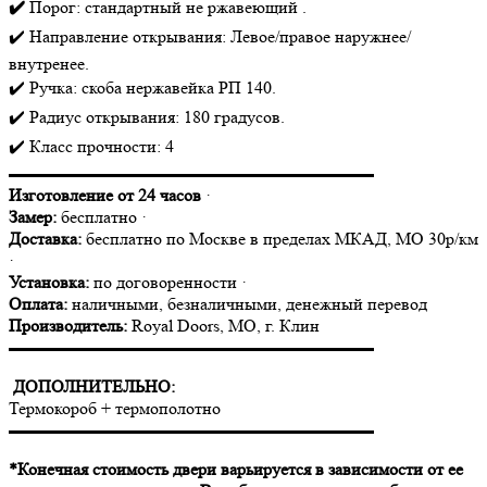
✔️
Порог: стандартный не ржавеющий .
✔️ Направление открывания: Левое/правое наружнее/
внутренее.
✔️ Ручка: скоба нержавейка РП 140.
✔️ Радиус открывания: 180 градусов.
✔️ Класс прочности: 4
▬▬▬▬▬▬▬▬▬▬▬▬▬▬▬▬▬▬▬▬▬
Изготовление от 24 часов
·
Замер:
бесплатно ·
Доставка:
бесплатно по Москве в пределах МКАД, МО 30р/км
·
Установка:
по договоренности ·
Оплата:
наличными, безналичными, денежный перевод
Производитель:
Royal Doors, МО, г. Клин
▬▬▬▬▬▬▬▬▬▬▬▬▬▬▬▬▬▬▬▬▬
ДОПОЛНИТЕЛЬНО:
Термокороб + термополотно
▬▬▬▬▬▬▬▬▬▬▬▬▬▬▬▬▬▬▬▬▬
*Конечная стоимость двери варьируется в зависимости от ее