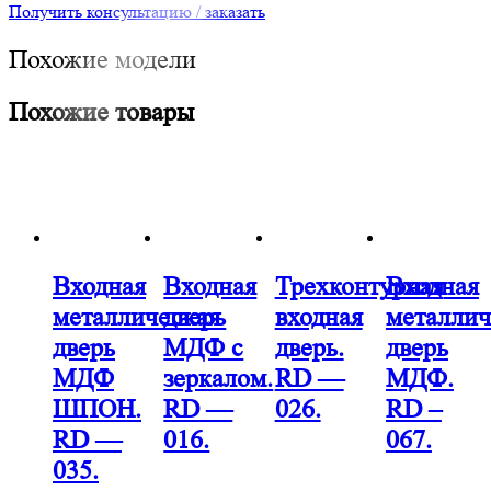
Получить консультацию / заказать
Похожие модели
Похожие товары
Входная
Входная
Трехконтурная
Входная
металлическая
дверь
входная
металлич
дверь
МДФ с
дверь.
дверь
МДФ
зеркалом.
RD —
МДФ.
ШПОН.
RD —
026.
RD –
RD —
016.
067.
035.