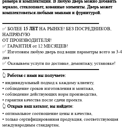
размера и комплектации. В любую дверь можно добавить
зеркало, стеклопакет, кованные элементы. Дверь может
комплектоваться любыми замками и фурнитурой.
▬▬▬▬▬▬▬▬▬▬▬▬▬▬▬▬▬▬▬▬▬
✅ БОЛЕЕ
15 ЛЕТ
НА РЫНКЕ! БЕЗ ПОСРЕДНИКОВ,
НАПРЯМУЮ
ОТ ПРОИЗВОДИТЕЛЯ!
✅ ГАРАНТИЯ от 12 МЕСЯЦЕВ!
✅ Изготовим любую дверь под ваши параметры всего за 3-4
дня
✅ Оказываем услуги по доставке, демонтажу, установке!
▬▬▬▬▬▬▬▬▬▬▬▬▬▬▬▬▬▬▬▬▬
👆
Работая с нами вы получаете:
• индивидуальный подход к каждому клиенту,
• соблюдение сроков изготовления и монтажа,
• соблюдение действующих норм производства,
• гарантия качества после сдачи проекта.
👆
Открыв наш каталог, вы найдете:
• оптимальное соотношение цены и качества,
• только сертифицированная продукция, соответствующая
международным стандартам,