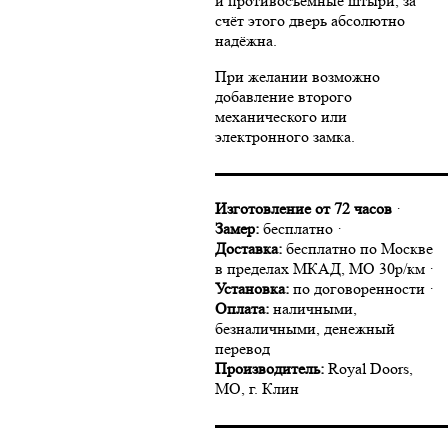
и противосъёмные штыри, за
счёт этого дверь абсолютно
надёжна.
При желании возможно
добавление второго
механического или
электронного замка.
▬▬▬▬▬▬▬▬▬▬▬▬▬▬
Изготовление от 72 часов
·
Замер:
бесплатно ·
Доставка:
бесплатно по Москве
в пределах МКАД, МО 30р/км ·
Установка:
по договоренности ·
Оплата:
наличными,
безналичными, денежный
перевод
Производитель:
Royal Doors,
МО, г. Клин
▬▬▬▬▬▬▬▬▬▬▬▬▬▬