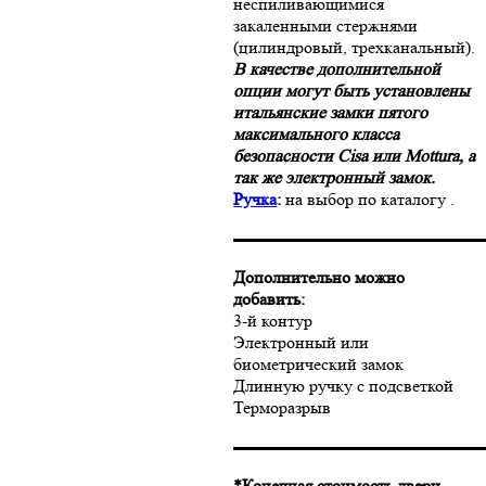
неспиливающимися
закаленными стержнями
(цилиндровый, трехканальный).
В качестве дополнительной
опции могут быть установлены
итальянские замки пятого
максимального класса
безопасности Cisa или Mottura, а
так же электронный замок.
Ручка
:
на выбор по каталогу .
▬▬▬▬▬▬▬▬▬▬▬▬▬▬
Дополнительно можно
добавить:
3-й контур
Электронный или
биометрический замок
Длинную ручку с подсветкой
Терморазрыв
▬▬▬▬▬▬▬▬▬▬▬▬▬▬
*Конечная стоимость двери