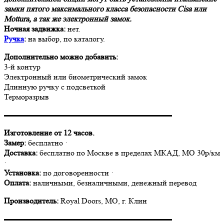
замки пятого максимального класса безопасности Cisa или
Mottura, а так же электронный замок.
Ночная задвижка:
нет.
Ручка
:
на выбор, по каталогу.
Дополнительно можно добавить:
3-й контур
Электронный или биометрический замок
Длинную ручку с подсветкой
Терморазрыв
▬▬▬▬▬▬▬▬▬▬▬▬▬▬▬▬▬▬▬▬▬
Изготовление от 12 часов.
Замер:
бесплатно ·
Доставка:
бесплатно по Москве в пределах МКАД, МО 30р/км
·
Установка:
по договоренности ·
Оплата:
наличными, безналичными, денежный перевод
Производитель:
Royal Doors, МО, г. Клин
▬▬▬▬▬▬▬▬▬▬▬▬▬▬▬▬▬▬▬▬▬