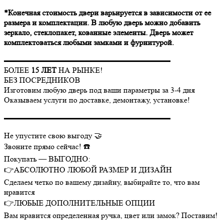
*Конечная стоимость двери варьируется в зависимости от ее
размера и комплектации. В любую дверь можно добавить
зеркало, стеклопакет, кованные элементы. Дверь может
комплектоваться любыми замками и фурнитурой.
▬▬▬▬▬▬▬▬▬▬▬▬▬▬▬▬▬▬▬▬▬
БОЛЕЕ
15 ЛЕТ
НА РЫНКЕ!
БЕЗ ПОСРЕДНИКОВ
Изготовим любую дверь под ваши параметры за 3-4 дня
Оказываем услуги по доставке, демонтажу, установке!
▬▬▬▬▬▬▬▬▬▬▬▬▬▬▬▬▬▬▬▬▬
Не упустите свою выгоду 🤝
Звоните прямо сейчас! ☎️
Покупать — ВЫГОДНО:
👉АБСОЛЮТНО ЛЮБОЙ РАЗМЕР И ДИЗАЙН
Сделаем четко по вашему дизайну, выбирайте то, что вам
нравится
👉ЛЮБЫЕ ДОПОЛНИТЕЛЬНЫЕ ОПЦИИ
Вам нравится определенная ручка, цвет или замок? Поставим!