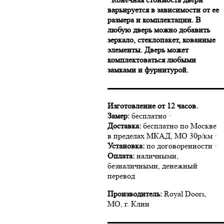
варьируется в зависимости от ее
размера и комплектации. В
любую дверь можно добавить
зеркало, стеклопакет, кованные
элементы. Дверь может
комплектоваться любыми
замками и фурнитурой.
▬▬▬▬▬▬▬▬▬▬▬▬▬▬
Изготовление от 12 часов.
Замер:
бесплатно ·
Доставка:
бесплатно по Москве
в пределах МКАД, МО 30р/км ·
Установка:
по договоренности ·
Оплата:
наличными,
безналичными, денежный
перевод
Производитель:
Royal Doors,
МО, г. Клин
▬▬▬▬▬▬▬▬▬▬▬▬▬▬