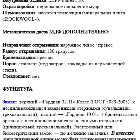
Внутренняя отделка
: МДФ-панель 10
.
Окрас коробки
: порошковое напыление муар.
Шумоизоляция
: звукотеплоизоляция (минеральная плита
«ROCKWOOL»).
Металлическая дверь МДФ
ДОПОЛНИТЕЛЬНО:
Направление открывания:
наружное левое / правое
Радиус открывания:
180 градусов.
Броненакладка:
врезная.
Порог:
стандарт (под запрос – накладка из нержавеющей
стали).
Стеклопакет
: нет.
ФУРНИТУРА
Замки
:
верхний -«Гардиан 32.11» Класс (ГОСТ 5089-2003): с
неспиливающимися закаленными стержнями (сувальдный,
трехканальный), нижний — «Гардиан 30.01» + броненакладка
врезная с неспиливающимися закаленными стержнями
(цилиндровый, трехканальный). Электронный или
биометрический замок — по желанию заказчика.
В качестве
дополнительной опции могут быть установлены итальянские