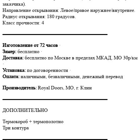
заказчика).
Направление открывания: Левое/правое наружнее/внутренее.
Радиус открывания: 180 градусов.
Класс прочности: 4
▬▬▬▬▬▬▬▬▬▬▬▬▬▬▬▬▬▬▬▬▬
Изготовление от 72 часов
·
Замер:
бесплатно ·
Доставка:
бесплатно по Москве в пределах МКАД, МО 30р/км
·
Установка:
по договоренности ·
Оплата:
наличными, безналичными, денежный перевод
Производитель:
Royal Doors, МО, г. Клин
▬▬▬▬▬▬▬▬▬▬▬▬▬▬▬▬▬▬▬▬▬
ДОПОЛНИТЕЛЬНО
Термокороб + термополотно
Три контура
▬▬▬▬▬▬▬▬▬▬▬▬▬▬▬▬▬▬▬▬▬