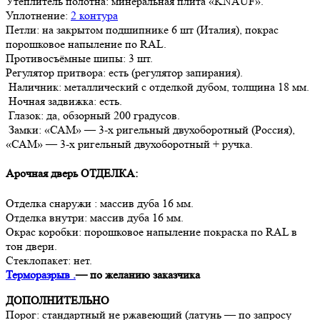
Утеплитель полотна: минеральная плита «KNAUF».
Уплотнение:
2 контура
Петли: на закрытом подшипнике 6 шт (Италия), покрас
порошковое напыление по RAL.
Противосъёмные шипы: 3 шт.
Регулятор притвора: есть (регулятор запирания).
Наличник: металлический с отделкой дубом, толщина 18 мм.
Ночная задвижка: есть.
Глазок: да, обзорный 200 градусов.
Замки: «САМ» — 3-х ригельный двухоборотный (Россия),
«САМ» — 3-х ригельный двухоборотный + ручка.
Арочная дверь
ОТДЕЛКА:
Отделка снаружи : массив дуба 16 мм.
Отделка внутри: массив дуба 16 мм.
Окрас коробки: порошковое напыление покраска по RAL в
тон двери.
Стеклопакет: нет.
Терморазрыв .
— по желанию заказчика
ДОПОЛНИТЕЛЬНО
Порог: стандартный не ржавеющий (латунь — по запросу