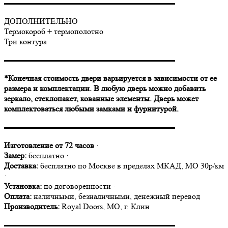
▬▬▬▬▬▬▬▬▬▬▬▬▬▬▬▬▬▬▬▬▬
ДОПОЛНИТЕЛЬНО
Термокороб + термополотно
Три контура
▬▬▬▬▬▬▬▬▬▬▬▬▬▬▬▬▬▬▬▬▬
*Конечная стоимость двери варьируется в зависимости от ее
размера и комплектации. В любую дверь можно добавить
зеркало, стеклопакет, кованные элементы. Дверь может
комплектоваться любыми замками и фурнитурой.
▬▬▬▬▬▬▬▬▬▬▬▬▬▬▬▬▬▬▬▬▬
Изготовление от 72 часов
·
Замер:
бесплатно ·
Доставка:
бесплатно по Москве в пределах МКАД, МО 30р/км
·
Установка:
по договоренности ·
Оплата:
наличными, безналичными, денежный перевод
Производитель:
Royal Doors, МО, г. Клин
▬▬▬▬▬▬▬▬▬▬▬▬▬▬▬▬▬▬▬▬▬