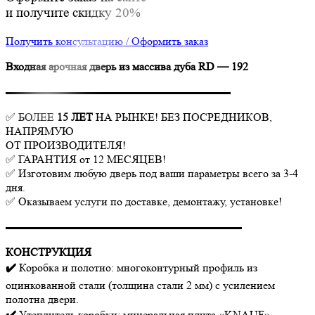
и получите скидку 20%
Получить консультацию / Оформить заказ
Входная арочная дверь из массива дуба RD — 192
▬▬▬▬▬▬▬▬▬▬▬▬▬▬▬▬▬▬▬▬
✅ БОЛЕЕ
15 ЛЕТ
НА РЫНКЕ! БЕЗ ПОСРЕДНИКОВ,
НАПРЯМУЮ
ОТ ПРОИЗВОДИТЕЛЯ!
✅ ГАРАНТИЯ от 12 МЕСЯЦЕВ!
✅ Изготовим любую дверь под ваши параметры всего за 3-4
дня.
✅ Оказываем услуги по доставке, демонтажу, установке!
▬▬▬▬▬▬▬▬▬▬▬▬▬▬▬▬▬▬▬▬▬
КОНСТРУКЦИЯ
✔️
Коробка и полотно: многоконтурный профиль из
оцинкованной стали (толщина стали 2 мм) с усилением
полотна двери.
✔️
Утеплитель коробки: минеральная плита «KNAUF».