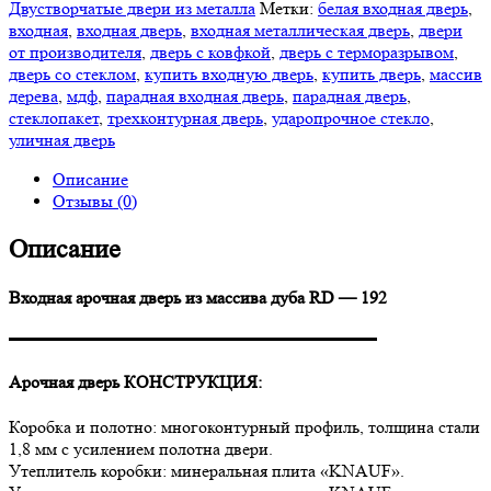
Двустворчатые двери из металла
Метки:
белая входная дверь
,
входная
,
входная дверь
,
входная металлическая дверь
,
двери
от производителя
,
дверь с ковфкой
,
дверь с терморазрывом
,
дверь со стеклом
,
купить входную дверь
,
купить дверь
,
массив
дерева
,
мдф
,
парадная входная дверь
,
парадная дверь
,
стеклопакет
,
трехконтурная дверь
,
ударопрочное стекло
,
уличная дверь
Описание
Отзывы (0)
Описание
Входная арочная дверь из массива дуба RD — 192
▬▬▬▬▬▬▬▬▬▬▬▬▬▬▬▬▬▬▬▬▬
Арочная дверь КОНСТРУКЦИЯ:
Коробка и полотно: многоконтурный профиль, толщина стали
1,8 мм с усилением полотна двери.
Утеплитель коробки: минеральная плита «KNAUF».