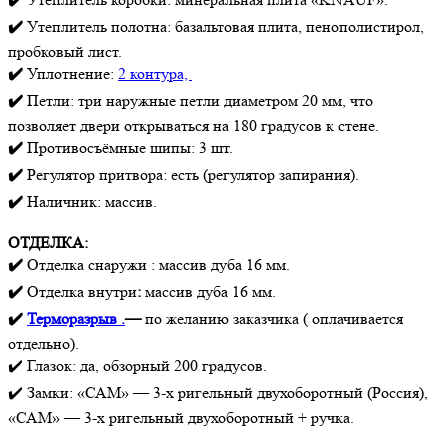
✔️
Утеплитель полотна: базальтовая плита, пенополистирол,
пробковый лист.
✔️
Уплотнение:
2 контура,
✔️
Петли: три наружные петли диаметром 20 мм, что
позволяет двери открываться на 180 градусов к стене.
✔️
Противосъёмные шипы: 3 шт.
✔️
Регулятор притвора: есть (регулятор запирания).
✔️
Наличник: массив.
ОТДЕЛКА:
✔️
Отделка снаружи : массив дуба 16 мм.
✔️
Отделка внутри
:
массив дуба 16 мм.
✔️
Терморазрыв .
—
по желанию заказчика ( оплачивается
отдельно).
✔️ Глазок: да, обзорный 200 градусов.
✔️ Замки: «САМ» — 3-х ригельный двухоборотный (Россия),
«САМ» — 3-х ригельный двухоборотный + ручка.